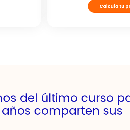
Calcula tu pr
os del último curso p
 años comparten sus