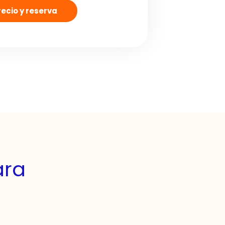
ecio y reserva
ara