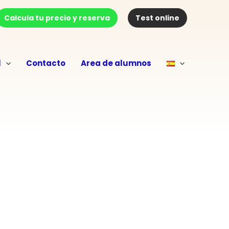
Calcula tu precio y reserva
Test online
l
Contacto
Area de alumnos