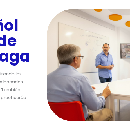
ñol
de
laga
itando los
os bocados
. También
 practicarás