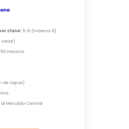
mana
or clase:
5-6 (máximo 8)
 variar)
: 50 minutos
a
n de tapas)
ntos
a al Mercado Central