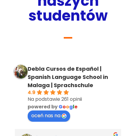
naszych
studentów
Debla Cursos de Español |
Spanish Language School in
Malaga | Sprachschule
4.9
Na podstawie 261 opinii
powered by
G
o
o
g
l
e
oceń nas na