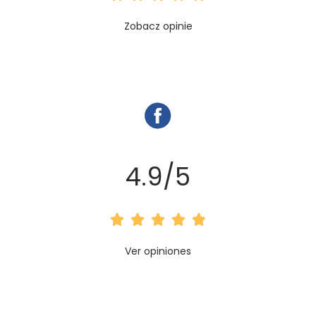
O
5
Zobacz opinie
c
e
n
a
5
4.9/5
z
5





O
Ver opiniones
c
e