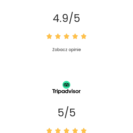
4.9/5





O
Zobacz opinie
c
e
n
a
4
5/5
.
9





z