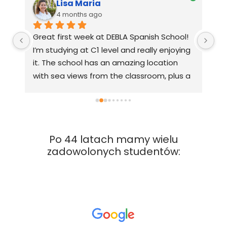
Lisa Maria
4 months ago
Great first week at DEBLA Spanish School! 
I 
I’m studying at C1 level and really enjoying 
Cu
it. The school has an amazing location 
Má
 
with sea views from the classroom, plus a 
I 
terrace and garden classrooms. The 
st
teachers are very friendly, patient, and 
an
motivating with a relaxed, supportive vibe. 
Sp
We work with a course book, which is 
sc
Po 44 latach mamy wielu
helpful and structured. The school also 
cl
zadowolonych studentów:
organizes great excursions. I’d definitely 
co
t 
can recommend it. 
sc
fo
se
en