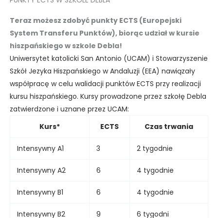
PUNKTY ECTS W SZKOLE DEBLA
Teraz możesz zdobyć punkty ECTS (Europejski
System Transferu Punktów), biorąc udział w kursie
hiszpańskiego w szkole Debla!
Uniwersytet katolicki San Antonio (UCAM) i Stowarzyszenie
Szkół Jezyka Hiszpańskiego w Andaluzji (EEA) nawiązały
współpracę w celu walidacji punktów ECTS przy realizacji
kursu hiszpańskiego. Kursy prowadzone przez szkołę Debla
zatwierdzone i uznane przez UCAM:
Kurs*
ECTS
Czas trwania
Intensywny A1
3
2 tygodnie
Intensywny A2
6
4 tygodnie
Intensywny B1
6
4 tygodnie
Intensywny B2
9
6 tygodni