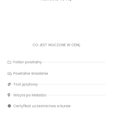
CO JEST WLICZONE W CENĘ:
Folder powitalny
Powitalne śniadanie
Test językowy
Wizyta po Maladze
Certyfikat uczestnictwa w kursie