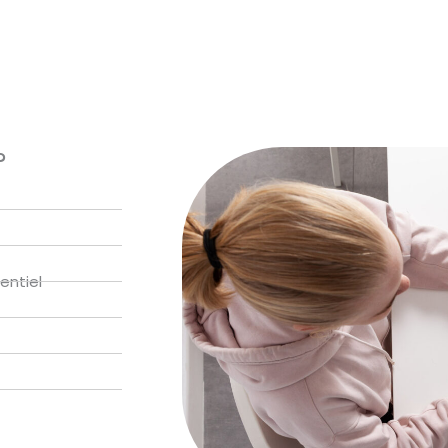
?
entiel