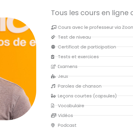
Tous les cours en ligne
Cours avec le professeur via Zoo
Test de niveau
Certificat de participation
Tests et exercices
Examens
Jeux
Paroles de chanson
Leçons courtes (capsules)
Vocabulaire
Vidéos
Podcast