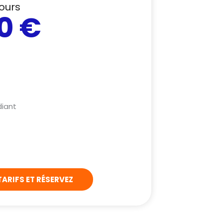
ours
0 €
iant
ARIFS ET RÉSERVEZ